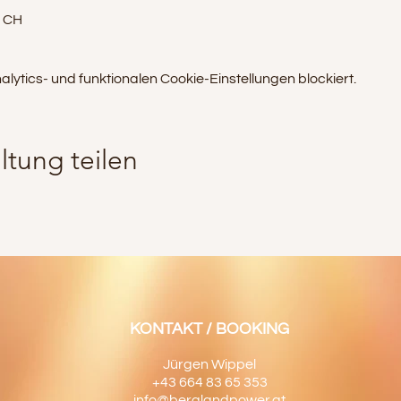
l CH
tics- und funktionalen Cookie-Einstellungen blockiert.
ltung teilen
KONTAKT / BOOKING
Jürgen Wippel
+43 664 83 65 353
info@berglandpower.at