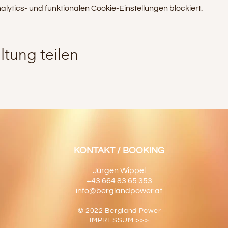
tics- und funktionalen Cookie-Einstellungen blockiert.
ltung teilen
KONTAKT / BOOKING
Jürgen Wippel
+43 664 83 65 353
info@berglandpower.at
© 2022 Bergland Power
IMPRESSUM >>>