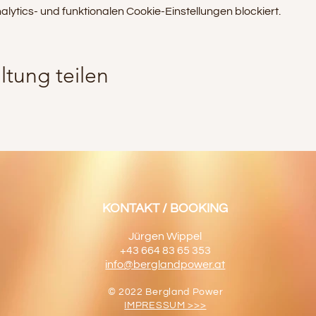
tics- und funktionalen Cookie-Einstellungen blockiert.
ltung teilen
KONTAKT / BOOKING
Jürgen Wippel
+43 664 83 65 353
info@berglandpower.at
© 2022 Bergland Power
IMPRESSUM >>>