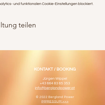
tics- und funktionalen Cookie-Einstellungen blockiert.
ltung teilen
KONTAKT / BOOKING
Jürgen Wippel
+43 664 83 65 353
info@berglandpower.at
© 2022 Bergland Power
IMPRESSUM >>>